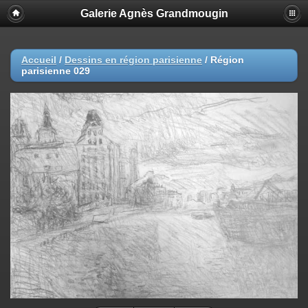
Galerie Agnès Grandmougin
Accueil
/
Dessins en région parisienne
/
Région
parisienne 029