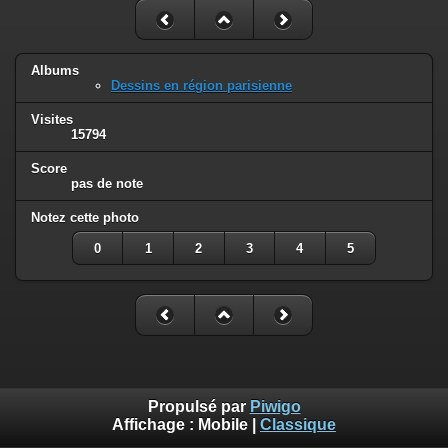
Albums
Dessins en région parisienne
Visites
15794
Score
pas de note
Notez cette photo
0
1
2
3
4
5
Propulsé par
Piwigo
Affichage :
Mobile
|
Classique